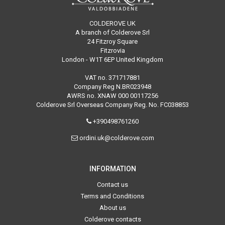
COLDEROVE UK
A branch of Colderove Srl
24 Fitzroy Square
Fitzrovia
London - W1T 6EP United Kingdom
VAT no. 371717881
Company Reg N.BR023948
AWRS no. XNAW 000 00117256
Colderove Srl Overseas Company Reg. No. FC038853
+390498761260
ordini.uk@colderove.com
INFORMATION
Contact us
Terms and Conditions
About us
Colderove contacts