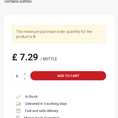
contains sulfites
The minimum purchase order quantity for the
product is
6
£ 7.29
/ BOTTLE
ADD TO CART
In Stock
Delivered in 5 working days
Fast and safe delivery
Money-back Guarantee