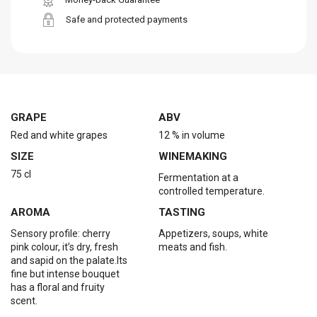
Safe and protected payments
GRAPE
ABV
Red and white grapes
12 % in volume
SIZE
WINEMAKING
75 cl
Fermentation at a
controlled temperature.
AROMA
TASTING
Sensory profile: cherry
Appetizers, soups, white
pink colour, it’s dry, fresh
meats and fish.
and sapid on the palate.Its
fine but intense bouquet
has a floral and fruity
scent.