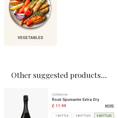
VEGETABLES
Other suggested products...
Colderove
Rosè Spumante Extra Dry
£ 11.99
MORE
1 BOTTLE
3 BOTTLES
6 BOTTLES