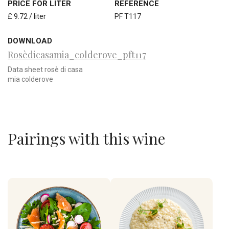
PRICE FOR LITER
REFERENCE
£ 9.72 / liter
PF T117
DOWNLOAD
Rosèdicasamia_colderove_pft117
Data sheet rosè di casa
mia colderove
Pairings with this wine