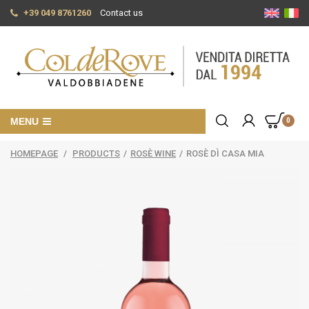
+39 049 8761260
Contact us
MENU
0
HOMEPAGE
/
PRODUCTS
/
ROSÈ WINE
/
ROSÈ DÌ CASA MIA