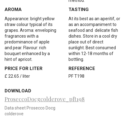
method.
AROMA
TASTING
Appearance: bright yellow
At its best as an aperitif, or
straw colour typical of its
as an accompaniment to
grapes. Aroma: enveloping
seafood and delicate fish
fragrances with a
dishes. Store in a cool dry
predominance of apple
place out of direct
and pear. Flavour: rich
sunlight. Best consumed
bouquet enhanced by a
within 12-18 months of
hint of apricot.
bottling.
PRICE FOR LITER
REFERENCE
£ 22.65 / liter
PF T198
DOWNLOAD
ProseccoDocgcolderove_pft198
Data sheet Prosecco Docg
colderove