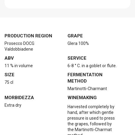
PRODUCTION REGION
GRAPE
Prosecco DOCG
Glera 100%
Valdobbiadene
ABV
SERVICE
11 % in volume
6-8 ° C. in a goblet or flute.
SIZE
FERMENTATION
METHOD
75 cl
Martinotti-Charmant
MORBIDEZZA
WINEMAKING
Extra dry
Harvested completely by
hand, after which gentle
pressure is used to press
the grapes, followed by
the Martinotti-Charmat