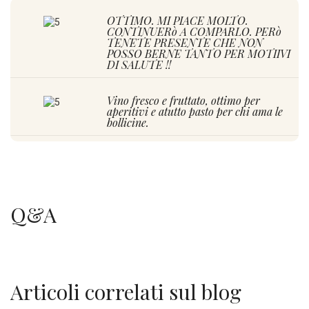
OTTIMO. MI PIACE MOLTO.
CONTINUERò A COMPARLO. PERò
TENETE PRESENTE CHE NON
POSSO BERNE TANTO PER MOTIIVI
DI SALUTE !!
Vino fresco e fruttato, ottimo per
aperitivi e atutto pasto per chi ama le
bollicine.
Prosecco di qualità. Morbido
all'abbocco per poi chiudere asciutto.
Prosecco deciso, lo consiglio con piatti
Q&A
di pesce
Top…..Prosecco di alta qualità
consigliatissimo
Articoli correlati sul blog
QUA PARLIAMO SOLO DI