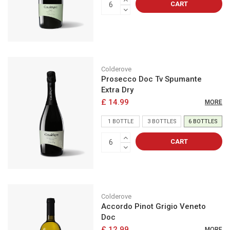
CART
Colderove
Prosecco Doc Tv Spumante
Extra Dry
£ 14.99
MORE
1 BOTTLE
3 BOTTLES
6 BOTTLES
CART
Colderove
Accordo Pinot Grigio Veneto
Doc
£ 12.99
MORE